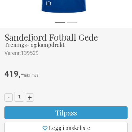
Sandefjord Fotball Gede
Trenings- og kampdrakt
Varenr:
139529
419,-
Inkl. mva
-
+
Tilpass
Legg i ønskeliste