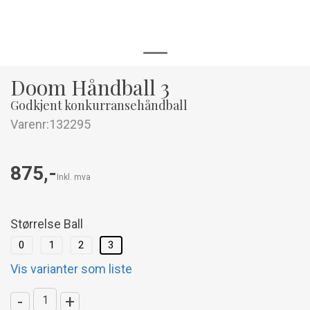
Doom Håndball 3
Godkjent konkurransehåndball
Varenr:
132295
875,-
Inkl. mva
Størrelse Ball
0
1
2
3
Vis varianter som liste
-
+