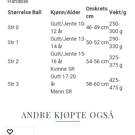
Håndball
Omkrets
Størrelse Ball
Kjønn/Alder
Vekt/g
cm
Gutt/Jente 10-
250-
Str 0
46-49 cm
12 år
300 g
Gutt/Jente 13-
290-
Str 1
50-52 cm
14 år
330 g
Gutt/Jente 15-
325-
Str 2
16 år
54-56 cm
375 g
Kvinne SR
Gutt 17-20
425-
Str 3
år
58-60 cm
475 g
Menn SR
ANDRE KJØPTE OGSÅ