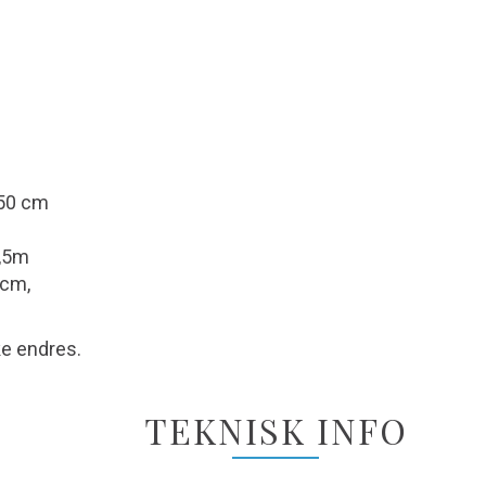
450 cm
4,5m
0cm,
ke endres.
TEKNISK INFO