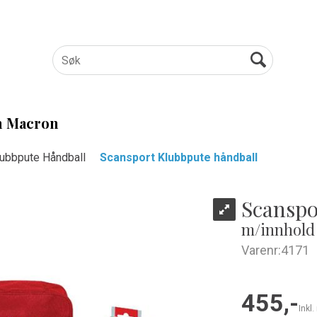
 Macron
lubbpute Håndball
Scansport Klubbpute håndball
Scanspo
m/innhold
Varenr:
4171
455,-
Inkl