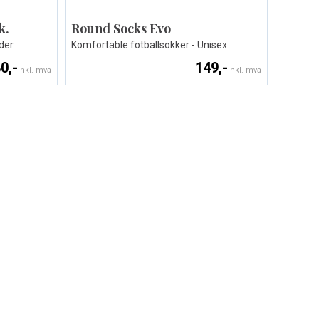
k.
Round Socks Evo
der
Komfortable fotballsokker - Unisex
0,-
149,-
Inkl. mva
Inkl. mva