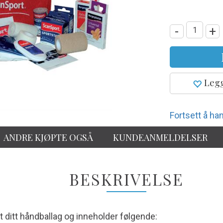
-
+
Legg
Fortsett å han
ANDRE KJØPTE OGSÅ
KUNDEANMELDELSER
BESKRIVELSE
 ditt håndballag og inneholder følgende: