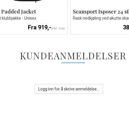
 Padded Jacket
Scansport Isposer 24 st
t klubbjakke - Unisex
Rask nedkjøling ved akutte ska
Fra 919,-
38
Inkl. mva
KUNDEANMELDELSER
Logg inn for å skrive anmeldelse...