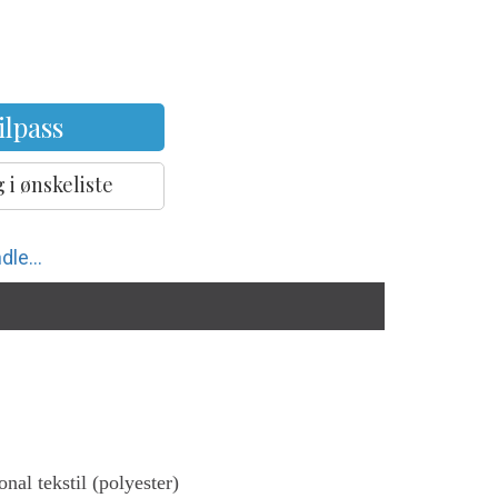
ilpass
 i ønskeliste
dle...
al tekstil (polyester)