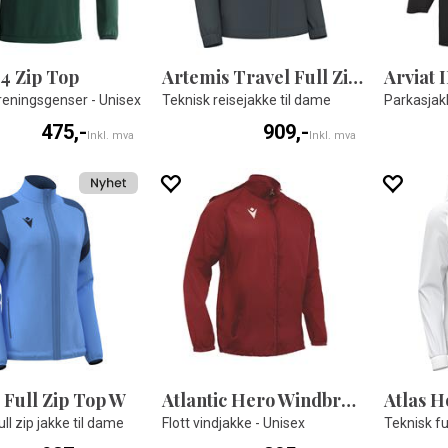
/4 Zip Top
Artemis Travel Full Zip Top
Arviat I
reningsgenser - Unisex
Teknisk reisejakke til dame
Parkasjak
475,-
909,-
Inkl. mva
Inkl. mva
 Full Zip Top W
Atlantic Hero Windbreaker
ll zip jakke til dame
Flott vindjakke - Unisex