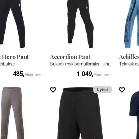
 Hero Pant
Accordion Pant
ksbukse
Bukse i myk bomullsmiks - Unisex
485,-
1 049,-
Inkl. mva
Inkl. mva