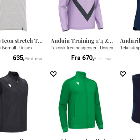
Andros Icon stretch T-shirt
Anduin Training 1/4 Zip Top
Anduri
 i Bomull - Unisex
Teknisk treningsgenser - Unisex
Teknisk sp
635,-
Fra 670,-
Inkl. mva
Inkl. mva