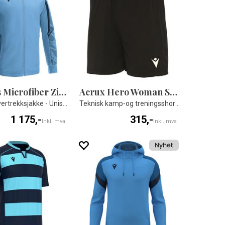
Achilles Microfiber Zip Top
Acrux Hero Woman Shorts
Teknisk overtrekksjakke - Unisex
Teknisk kamp-og treningsshorts til dame
1 175,-
315,-
Inkl. mva
Inkl. mva