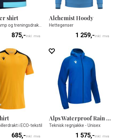
er shirt
Alchemist Hoody
Teknisk kamp og treningsdrakt - Unisex
Hettegenser
875,-
1 259,-
Inkl. mva
Inkl. mva
hirt
Alps Waterproof Rain Jacket
illerdrakt i ECO-tekstil
Teknisk regnjakke - Unisex
685,-
1 575,-
Inkl. mva
Inkl. mva