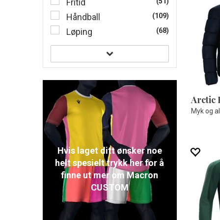
Fritid
(51)
Håndball
(109)
Løping
(68)
Myk og al
Hvis laget ditt ønsker noe
helt spesielt trykk her for å
finne ut mer om Macron
CUSTOM