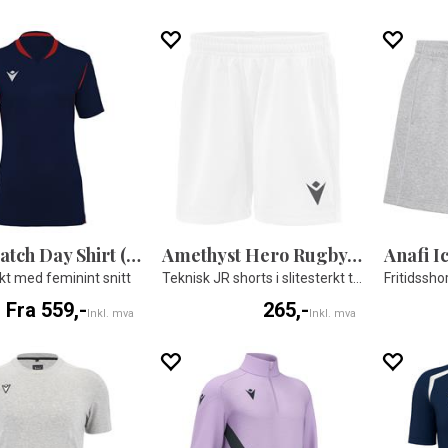
Alya Match Day Shirt (Dame)
Amethyst Hero Rugby JR Shorts
Anafi 
t med feminint snitt
Teknisk JR shorts i slitesterkt tekstil
Fritidssho
Fra 559,-
265,-
Inkl. mva
Inkl. mva