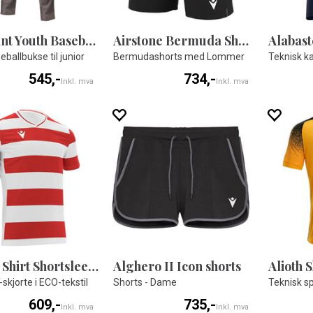
Adamant Youth Baseball Pant
Airstone Bermuda Shorts Dame
Alabast
eballbukse til junior
Bermudashorts med Lommer
545,-
734,-
Inkl. mva
Inkl. mva
Alcyon Shirt Shortsleeve
Alghero II Icon shorts
Alioth S
-skjorte i ECO-tekstil
Shorts - Dame
Teknisk sp
609,-
735,-
Inkl. mva
Inkl. mva