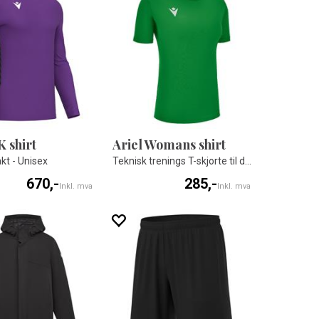
 shirt
Ariel Womans shirt
kt - Unisex
Teknisk trenings T-skjorte til dame
670,-
285,-
Inkl. mva
Inkl. mva