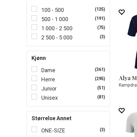
100 - 500
(135)
500 - 1 000
(191)
1 000 - 2 500
(75)
2 500 - 5 000
(3)
Kjønn
Dame
(361)
Herre
(295)
Kampdrak
Junior
(51)
Unisex
(81)
Størrelse Annet
ONE-SIZE
(3)