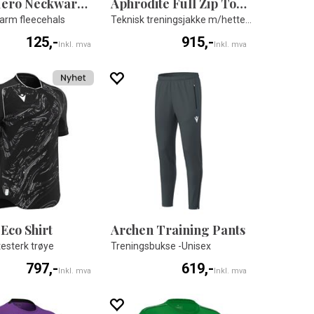
Anvik Hero Neckwarmer
Aphrodite Full Zip Top Woman
varm fleecehals
Teknisk treningsjakke m/hette til dame
125,-
915,-
Inkl. mva
Inkl. mva
Eco Shirt
Archen Training Pants
itesterk trøye
Treningsbukse -Unisex
797,-
619,-
Inkl. mva
Inkl. mva