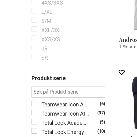
4XS/3XS
L/XL
S/M
XXL/3XL
XXS/XS
T-Skjorte
JR
SR
Produkt serie
Teamwear Icon Activewear
(6)
Teamwear Icon Athleisure
(37)
Total Look Academy Evo
(5)
Total Look Energy
(10)