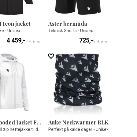
I Icon jacket
Aster bermuda
ke - Unisex
Teknisk Shorts - Unisex
4 459,-
725,-
Inkl. mva
Inkl. mva
Atlas Hooded Jacket Full Zip W
Auke Neckwarmer BLK
Teknisk full zip hettejakke til dame
Perfekt på kalde dager - Unisex