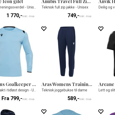
 Icon gilet
Anubis Travel Full Zip Top
Teknisk Treningsoverdel - Unisex
Teknisk full zip jakke - Unisex
Deilig og 
1 770,-
749,-
Inkl. mva
Inkl. mva
Aquarius Goalkeeper Shirt
Aras Womens Training Pants
Arcane 
Keeperdrakt i tidløst design - Unisex
Teknisk joggebukse til dame
Lett og sl
Fra 799,-
589,-
Inkl. mva
Inkl. mva