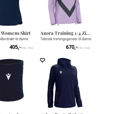
l Womens Shirt
Anora Training 1/4 Zip Top W
illerdrakt til dame
Teknisk treningsgenser til dame
405,-
670,-
Inkl. mva
Inkl. mva