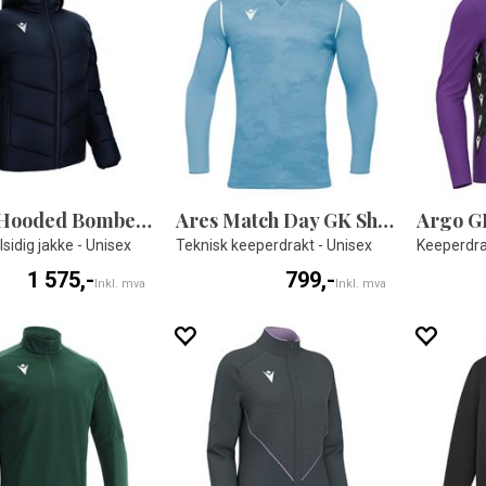
Arctic Hooded Bomber Jacket
Ares Match Day GK Shirt
Argo GK
lsidig jakke - Unisex
Teknisk keeperdrakt - Unisex
Keeperdra
1 575,-
799,-
Inkl. mva
Inkl. mva