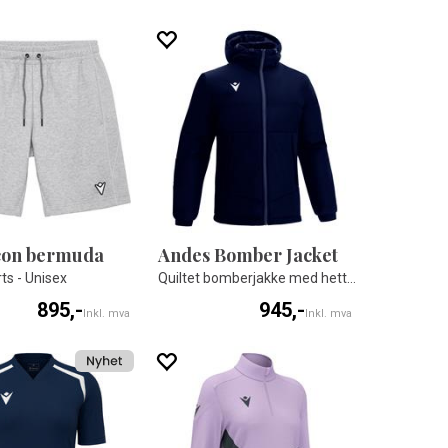
Icon bermuda
Andes Bomber Jacket
rts - Unisex
Quiltet bomberjakke med hette - Unisex
895,-
945,-
Inkl. mva
Inkl. mva