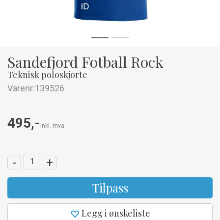
Sandefjord Fotball Rock
Teknisk poloskjorte
Varenr:
139526
495,-
Inkl. mva
-
+
Tilpass
Legg i ønskeliste