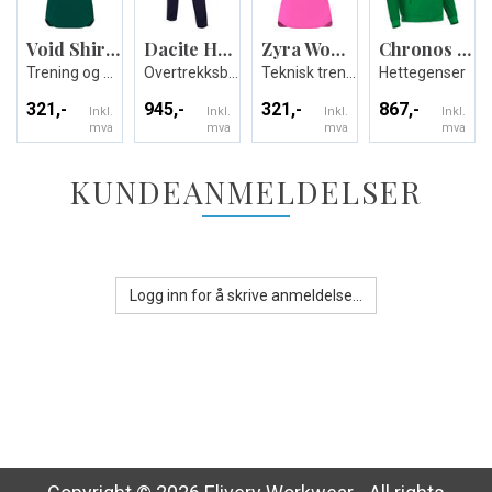
Void Shirt Shortsleeve
Dacite Hero
Zyra Womans shirt
Chronos Full Zip Hoody
Trening og Kamp T-skjorte
Overtrekksbukse med stretch - Unisex
Teknisk trenings T-skjorte til dame
Hettegenser
321,-
945,-
321,-
867,-
Inkl.
Inkl.
Inkl.
Inkl.
mva
mva
mva
mva
KUNDEANMELDELSER
Logg inn for å skrive anmeldelse...