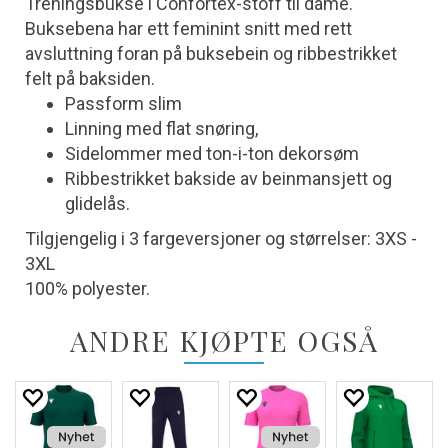
Treningsbukse i Confortex-stoff til dame.
Buksebena har ett feminint snitt med rett
avsluttning foran på buksebein og ribbestrikket
felt på baksiden.
Passform slim
Linning med flat snøring,
Sidelommer med ton-i-ton dekorsøm
Ribbestrikket bakside av beinmansjett og
glidelås.
Tilgjengelig i 3 fargeversjoner og størrelser: 3XS -
3XL
100% polyester.
ANDRE KJØPTE OGSÅ