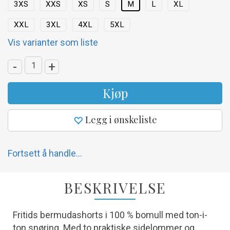
3XS
XXS
XS
S
M
L
XL
XXL
3XL
4XL
5XL
Vis varianter som liste
-
+
Kjøp
Legg i ønskeliste
Fortsett å handle...
BESKRIVELSE
Fritids bermudashorts i 100 % bomull med ton-i-
ton snøring. Med to praktiske sidelommer og