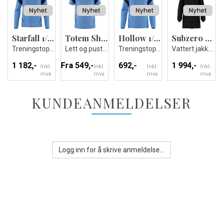
Starfall 1/4 zip
Totem Shirt
Hollow 1/4 zip
Subzero Padded Jacket
Treningstopp - Unisex
Lett og pustende spillertrøye
Treningstopp - Unisex
Vattert jakke – Maks varme. Minimal vekt
1 182,-
Fra 549,-
692,-
1 994,-
Inkl.
Inkl.
Inkl.
Inkl.
mva
mva
mva
mva
KUNDEANMELDELSER
Logg inn for å skrive anmeldelse...