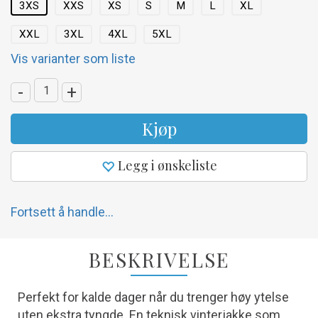
3XS
XXS
XS
S
M
L
XL
XXL
3XL
4XL
5XL
Vis varianter som liste
-
+
Kjøp
Legg i ønskeliste
Fortsett å handle...
BESKRIVELSE
Perfekt for kalde dager når du trenger høy ytelse
uten ekstra tyngde. En teknisk vinterjakke som