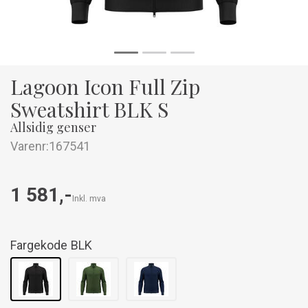
Lagoon Icon Full Zip
Sweatshirt BLK S
Allsidig genser
Varenr:
167541
1 581,-
Inkl. mva
Fargekode
BLK