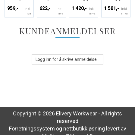
959,-
622,-
1 420,-
1 581,-
Inkl.
Inkl.
Inkl.
Inkl.
mva
mva
mva
mva
KUNDEANMELDELSER
Logg inn for å skrive anmeldelse...
Copyright © 2026 Elivery Workwear - All rights
reserved
Forretningssystem
og
nettbutikkløsning
levert av