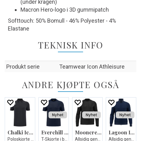
(under kragen)
Macron Hero-logo i 3D gummipatch
Softtouch: 50% Bomull - 46% Polyester - 4%
Elastane
TEKNISK INFO
Produkt serie
Teamwear Icon Athleisure
ANDRE KJØPTE OGSÅ
Chalki Icon stretch polo
Everchill Icon stretch T-shirt
Mooncrest Roundneck Sweatshirt
Lagoon Icon Full Zip Sweatshirt
Poloskjorte - Unisex
T-Skjorte i bomullsstretch
Allsidig genser
Allsidig genser