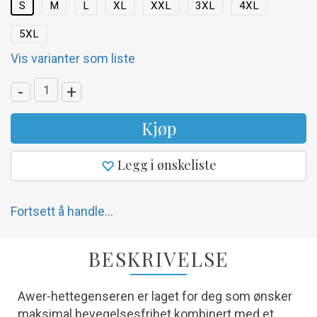
S
M
L
XL
XXL
3XL
4XL
5XL
Vis varianter som liste
-
+
Kjøp
Legg i ønskeliste
Fortsett å handle...
BESKRIVELSE
Awer-hettegenseren er laget for deg som ønsker
maksimal bevegelsesfrihet kombinert med et