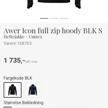
Awer Icon full zip hoody BLK S
Hettejakke - Unisex
Varenr:
168765
1 735,-
Inkl. mva
Fargekode
BLK
Størrelse Bekledning