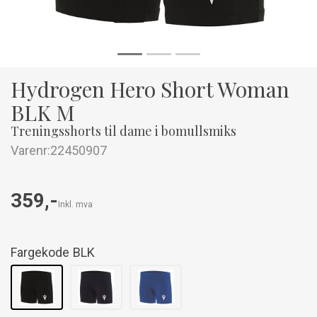
Hydrogen Hero Short Woman
BLK M
Treningsshorts til dame i bomullsmiks
Varenr:
22450907
359,-
Inkl. mva
Fargekode
BLK