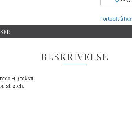
Fortsett å han
SER
BESKRIVELSE
ntex HQ tekstil.
d stretch.