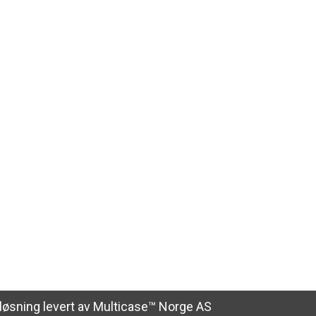
kløsning
levert av
Multicase™ Norge AS