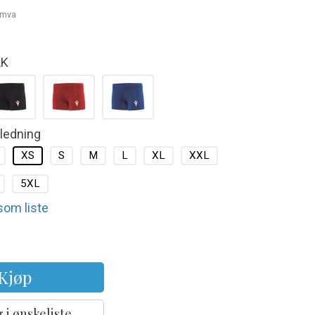
. mva
LK
kledning
XS
S
M
L
XL
XXL
5XL
 som liste
Kjøp
 i ønskeliste