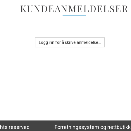
KUNDEANMELDELSER
Logg inn for å skrive anmeldelse...
ghts reserved
Forretningssystem
og
nettbutik