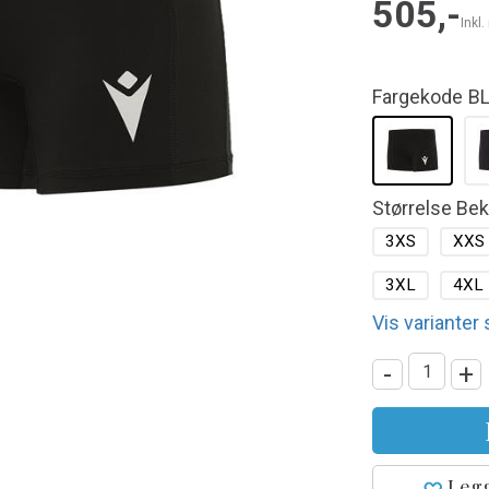
505,-
Inkl
Fargekode
B
Størrelse Be
3XS
XXS
3XL
4XL
Vis varianter
-
+
Legg