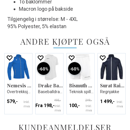
To baklommer
Macron logo på bakside
Tilgjengelig i størrelse: M - 4XL
95% Polyester, 5% elastan
ANDRE KJØPTE OGSÅ
60%
60%
Nemesis Full Zip Top
Drake Baseball Jersey
Bismuth Match Day Short
Surat Rain Jacket Waterproof
Overtrekksjakke - Unisex
Baseballdrakt i mange størrelser
Teknisk spillershorts - Unisex
Regnjakke
579,-
495,-
249,-
1 499,-
Inkl.
Inkl.
Fra 198,-
100,-
Inkl.
Inkl.
mva
mva
mva
mva
KUNDEANMELDELSER