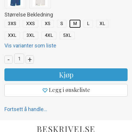
Størrelse Bekledning
3XS
XXS
XS
S
M
L
XL
XXL
3XL
4XL
5XL
Vis varianter som liste
-
+
Kjøp
Legg i ønskeliste
Fortsett å handle...
BESKRIVELSE