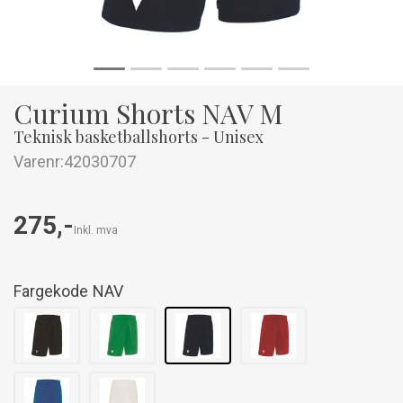
Curium Shorts NAV M
Teknisk basketballshorts - Unisex
Varenr:
42030707
275,-
Inkl. mva
Fargekode
NAV