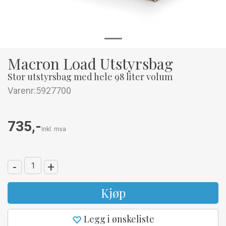
Macron Load Utstyrsbag
Stor utstyrsbag med hele 98 liter volum
Varenr:
5927700
735,-
Inkl. mva
-
+
Kjøp
Legg i ønskeliste