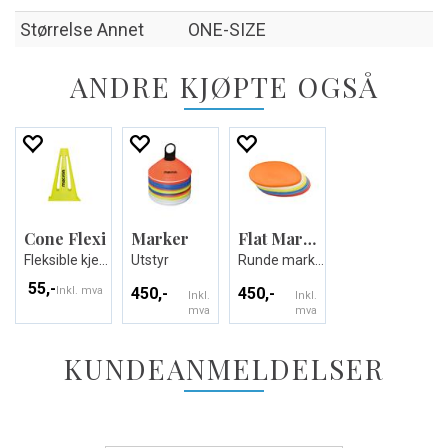
Størrelse Annet
ONE-SIZE
ANDRE KJØPTE OGSÅ
Cone Flexi
Marker
Flat Marker Rubber 10pcz
Fleksible kjegler til idrettsbanen
Utstyr
Runde markeringsmatter
55,-
Inkl. mva
450,-
450,-
Inkl.
Inkl.
mva
mva
KUNDEANMELDELSER