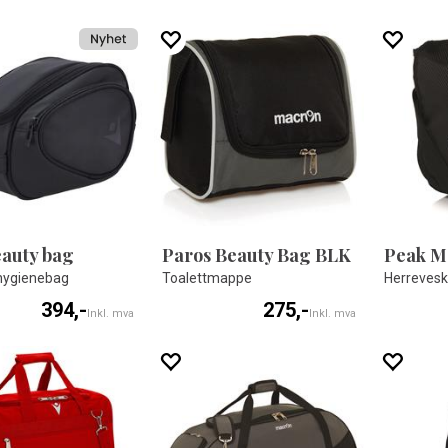
eauty bag
Paros Beauty Bag BLK
Peak M
 hygienebag
Toalettmappe
Herrevesk
394,-
275,-
Inkl. mva
Inkl. mva