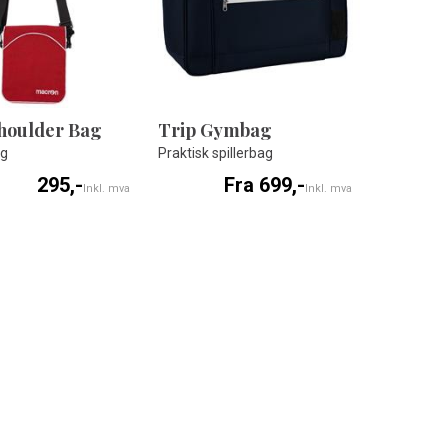
houlder Bag
Trip Gymbag
ag
Praktisk spillerbag
295,-
Fra 699,-
Inkl. mva
Inkl. mva