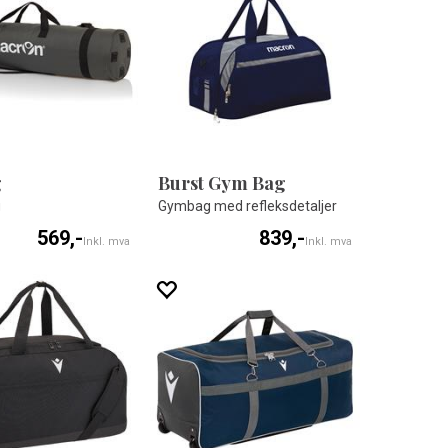
g
Burst Gym Bag
g
Gymbag med refleksdetaljer
569,-
839,-
Inkl. mva
Inkl. mva