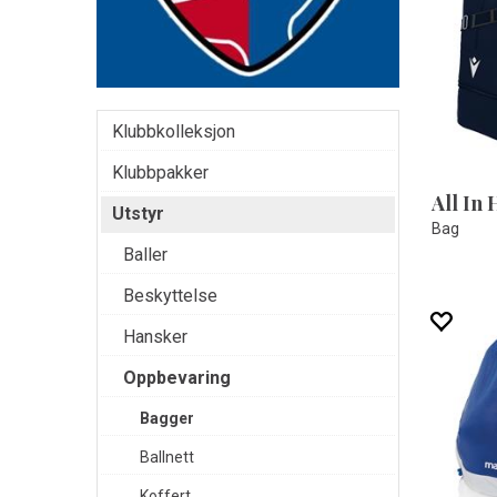
Klubbkolleksjon
Klubbpakker
All In 
Utstyr
Bag
Baller
Beskyttelse
Hansker
Oppbevaring
Bagger
Ballnett
Koffert