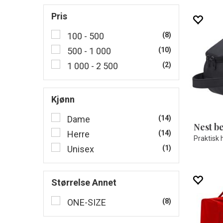
Pris
100 - 500
(8)
500 - 1 000
(10)
1 000 - 2 500
(2)
Kjønn
Dame
(14)
Nest b
Herre
(14)
Praktisk
Unisex
(1)
Størrelse Annet
ONE-SIZE
(8)