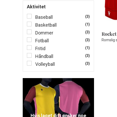
Aktivitet
Baseball
(3)
Basketball
(1)
Dommer
(3)
Rocket
Fotball
(3)
Romslig s
Fritid
(1)
Håndball
(3)
Volleyball
(3)
Hvis laget ditt ønsker noe