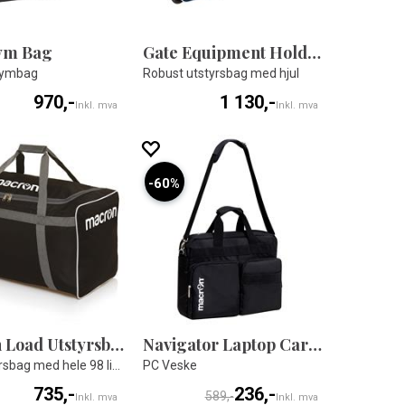
ym Bag
Gate Equipment Holdall
gymbag
Robust utstyrsbag med hjul
970,-
1 130,-
Inkl. mva
Inkl. mva
60%
Macron Load Utstyrsbag
Navigator Laptop Carrier BLK
Stor utstyrsbag med hele 98 liter volum
PC Veske
735,-
236,-
589,-
Inkl. mva
Inkl. mva