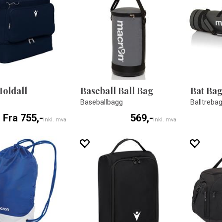
Holdall
Baseball Ball Bag
Bat Ba
Baseballbagg
Balltreba
Fra 755,-
569,-
Inkl. mva
Inkl. mva