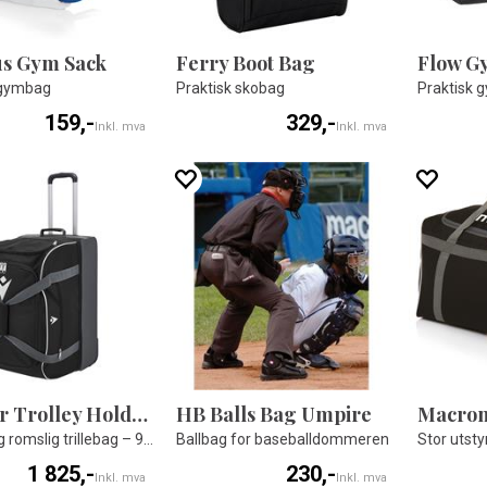
s Gym Sack
Ferry Boot Bag
Flow G
 gymbag
Praktisk skobag
Praktisk 
159,-
329,-
Inkl. mva
Inkl. mva
Hangar Trolley Holdall
HB Balls Bag Umpire
Robust og romslig trillebag – 97 liter
Ballbag for baseballdommeren
1 825,-
230,-
Inkl. mva
Inkl. mva