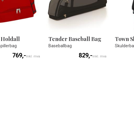
 Holdall
Tender Baseball Bag
Town S
pillerbag
Baseballbag
Skulderb
769,-
829,-
Inkl. mva
Inkl. mva