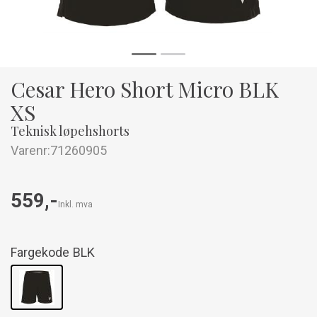
Cesar Hero Short Micro BLK
XS
Teknisk løpehshorts
Varenr:
71260905
559,-
Inkl. mva
Fargekode
BLK