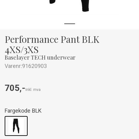
Performance Pant BLK
4XS/3XS
Baselayer TECH underwear
Varenr:
91620903
705,-
Inkl. mva
Fargekode
BLK