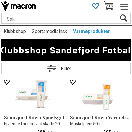
Klubbshop
Sportsmedisinsk
Varmeprodukter
Klubbshop Sandefjord Fotbal
Filter
Scansport Röwo Sportsgel
Scansport Röwo Varmebalsam
Kjølende lindring ved skade 200ml
Muskelpleie 50ml