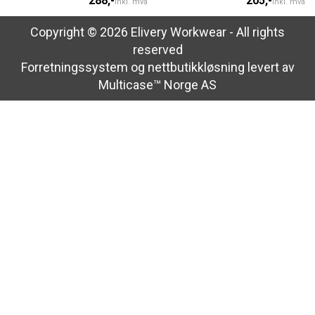
288,-
205,-
Inkl. mva
Inkl. mva
Copyright © 2026 Elivery Workwear - All rights
reserved
Forretningssystem
og
nettbutikkløsning
levert av
Multicase™ Norge AS