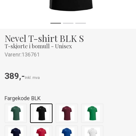
Nevel T-shirt BLK S
T-skjorte i bomull - Unisex
Varenr:
136761
389,-
Inkl. mva
Fargekode
BLK