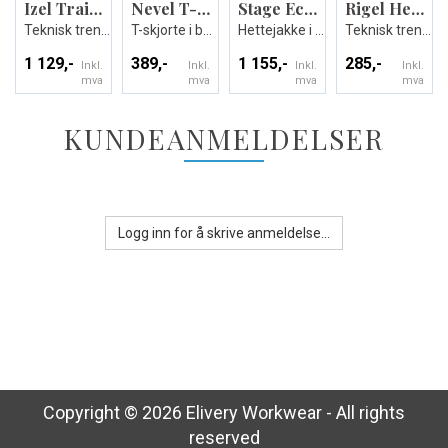
Izel Training 1/4 Zip Top
Nevel T-shirt
Stage Eco Hooded Jacket
Rigel Hero Shirt LS
Teknisk treningsgenser - Unisex
T-skjorte i bomull - Unisex
Hettejakke i Ecotekstil - Unisex
Teknisk treningsdrakt lang arm- Unisex
1 129,-
389,-
1 155,-
285,-
Inkl.
Inkl.
Inkl.
Inkl.
mva
mva
mva
mva
KUNDEANMELDELSER
Logg inn for å skrive anmeldelse...
Copyright © 2026 Elivery Workwear - All rights
reserved