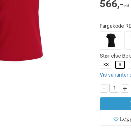
566,-
Inkl
Fargekode
R
Størrelse Be
XS
S
Vis varianter
-
+
Legg