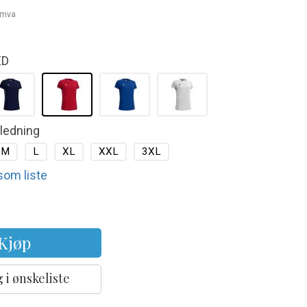
. mva
ED
kledning
M
L
XL
XXL
3XL
 som liste
Kjøp
 i ønskeliste