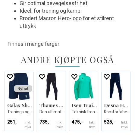
Gir optimal bevegelsesfrihet
Ideell for trening og kamp
Brodert Macron Hero-logo for et stilrent
uttrykk
Finnes i mange farger
ANDRE KJØPTE OGSÅ
Galax Shorts
Thames Hero Pant
Isen Training 1/4 Zip Top
Desna Hero Pant
Trenings og kampshorts
Den ultimate treningsbuksen - Unisex
Teknisk treningsgenser - Unisex
Komfortabel treningsbukse - Unisex
251,-
735,-
475,-
525,-
Inkl.
Inkl.
Inkl.
Inkl.
mva
mva
mva
mva