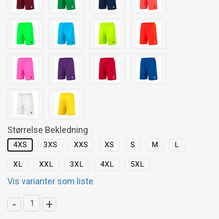
Størrelse Bekledning
4XS
3XS
XXS
XS
S
M
L
XL
XXL
3XL
4XL
5XL
Vis varianter som liste
-
+