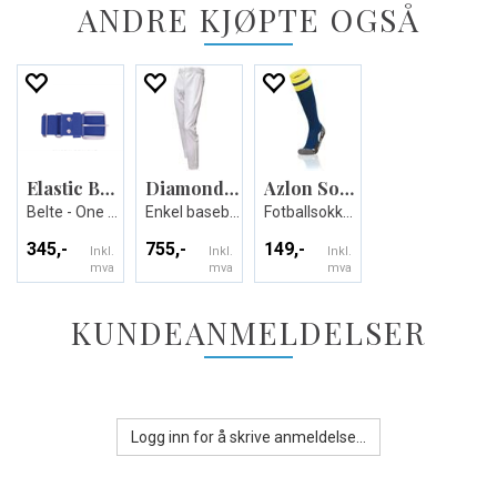
ANDRE KJØPTE OGSÅ
Elastic Belt Evo
Diamond Evo Baseball Pant
Azlon Socks
Belte - One Size
Enkel baseball bukse - Unisex
Fotballsokker - Unisex
345,-
755,-
149,-
Inkl.
Inkl.
Inkl.
mva
mva
mva
KUNDEANMELDELSER
Logg inn for å skrive anmeldelse...