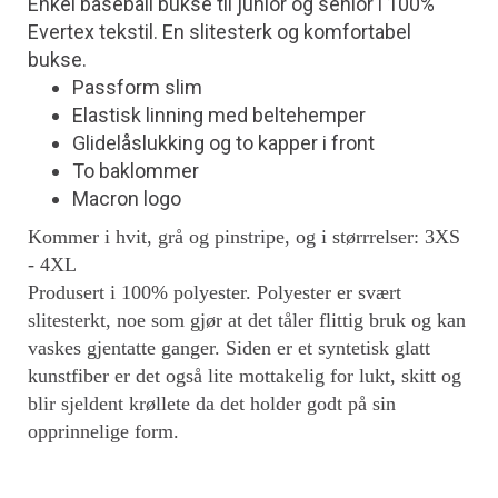
Enkel baseball bukse til junior og senior i 100%
Evertex tekstil. En slitesterk og komfortabel
bukse.
Passform slim
Elastisk linning med beltehemper
Glidelåslukking og to kapper i front
To baklommer
Macron logo
Kommer i hvit, grå og pinstripe, og i størrrelser: 3XS
- 4XL
Produsert i 100% polyester. Polyester er svært
slitesterkt, noe som gjør at det tåler flittig bruk og kan
vaskes gjentatte ganger. Siden er et syntetisk glatt
kunstfiber er det også lite mottakelig for lukt, skitt og
blir sjeldent krøllete da det holder godt på sin
opprinnelige form.