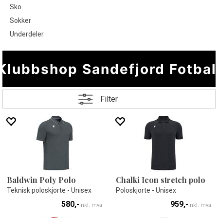
Sko
Sokker
Underdeler
Klubbshop Sandefjord Fotbal
Filter
Baldwin Poly Polo
Chalki Icon stretch polo
Teknisk poloskjorte - Unisex
Poloskjorte - Unisex
580,-
959,-
Inkl. mva
Inkl. mva