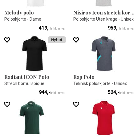
Melody polo
Nisiros Icon stretch korean polo
Poloskjorte - Dame
Poloskjorte Uten krage - Unisex
419,-
959,-
Inkl. mva
Inkl. mva
Radiant ICON Polo
Rap Polo
Strech bomullspique
Teknisk poloskjorte - Unisex
944,-
524,-
Inkl. mva
Inkl. mva