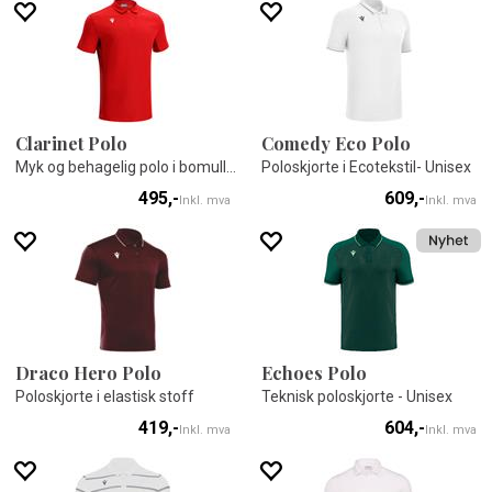
Clarinet Polo
Comedy Eco Polo
Myk og behagelig polo i bomullsblanding
Poloskjorte i Ecotekstil- Unisex
495,-
609,-
Inkl. mva
Inkl. mva
Draco Hero Polo
Echoes Polo
Poloskjorte i elastisk stoff
Teknisk poloskjorte - Unisex
419,-
604,-
Inkl. mva
Inkl. mva