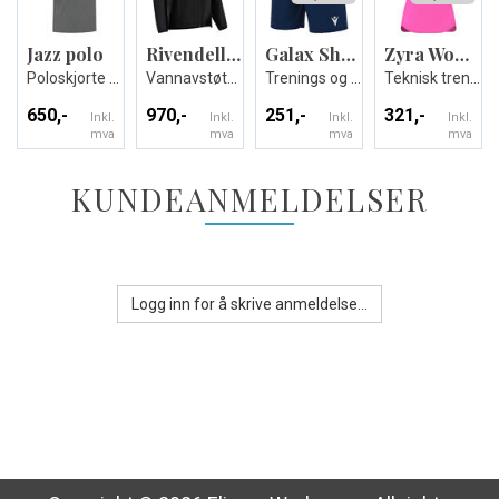
Jazz polo
Rivendell full zip showerjacket
Galax Shorts
Zyra Womans shirt
Poloskjorte - Unisex
Vannavstøtende Jakke - Unisex
Trenings og kampshorts
Teknisk trenings T-skjorte til dame
650,-
970,-
251,-
321,-
Inkl.
Inkl.
Inkl.
Inkl.
mva
mva
mva
mva
KUNDEANMELDELSER
Logg inn for å skrive anmeldelse...