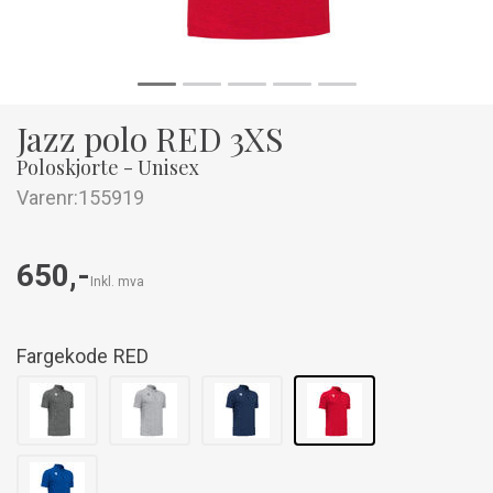
Jazz polo RED 3XS
Poloskjorte - Unisex
Varenr:
155919
650,-
Inkl. mva
Fargekode
RED